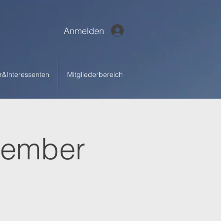
Anmelden
r&Interessenten
Mitgliederbereich
ptember