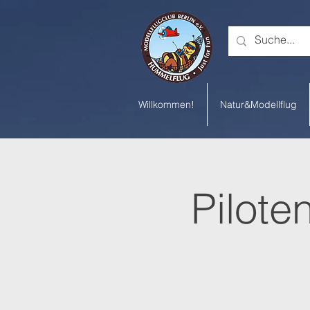
Willkommen!
Natur&Modellflug
Pilote