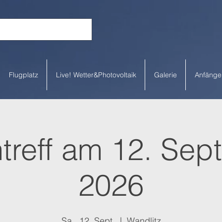
Flugplatz
Live! Wetter&Photovoltaik
Galerie
Anfänge
ntreff am 12. Se
2026
Sa., 12. Sept.
  |  
Wandlitz